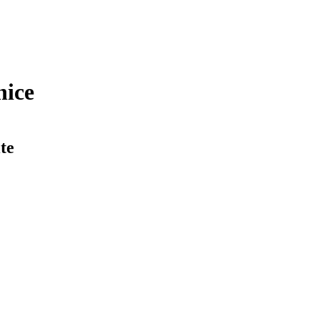
nice
te