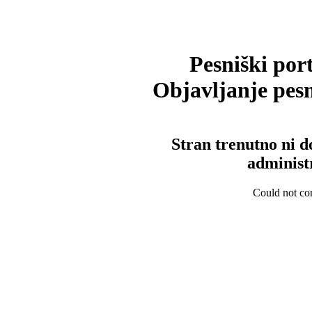
Pesniški port
Objavljanje pesm
Stran trenutno ni d
administ
Could not con