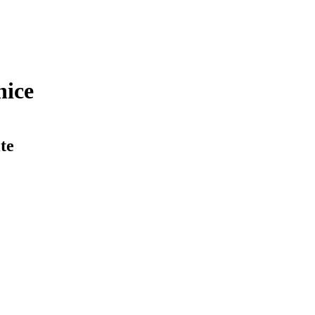
nice
te