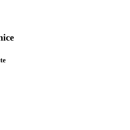
nice
te