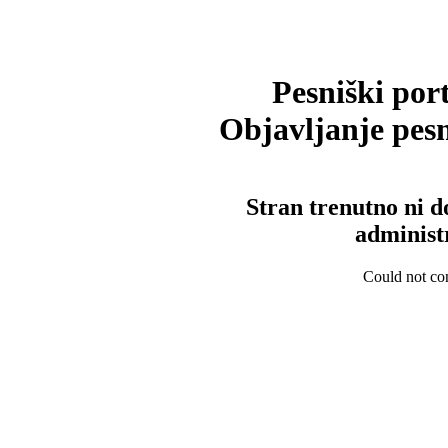
Pesniški port
Objavljanje pesm
Stran trenutno ni d
administ
Could not con