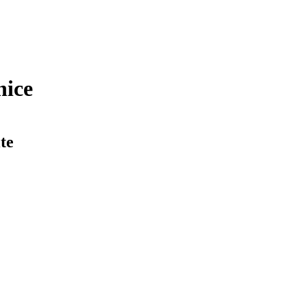
nice
te