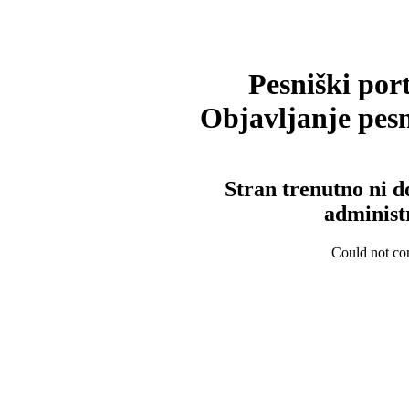
Pesniški port
Objavljanje pesm
Stran trenutno ni d
administ
Could not con