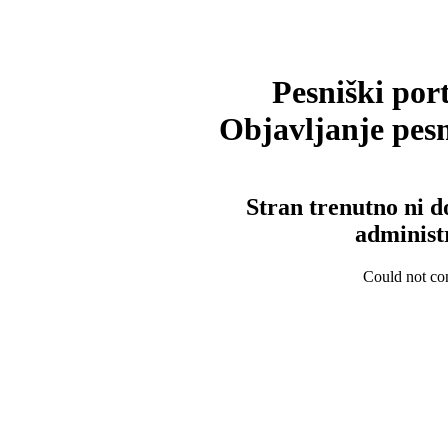
Pesniški port
Objavljanje pesm
Stran trenutno ni d
administ
Could not con