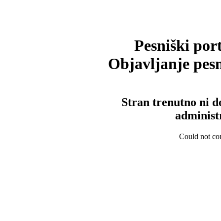
Pesniški port
Objavljanje pesm
Stran trenutno ni d
administ
Could not con