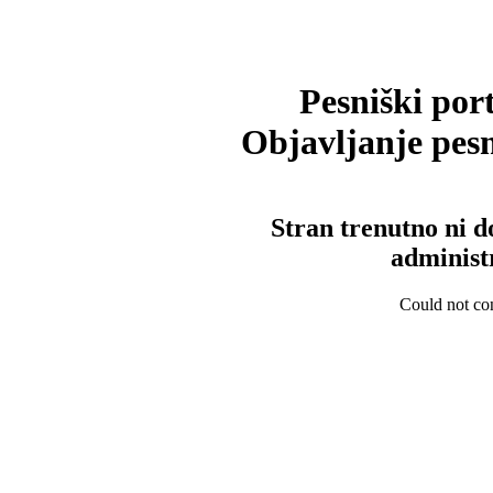
Pesniški port
Objavljanje pesm
Stran trenutno ni d
administ
Could not con