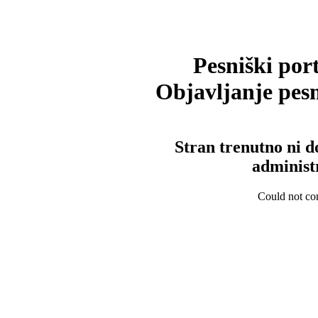
Pesniški port
Objavljanje pesm
Stran trenutno ni d
administ
Could not con