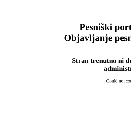
Pesniški port
Objavljanje pesm
Stran trenutno ni d
administ
Could not con