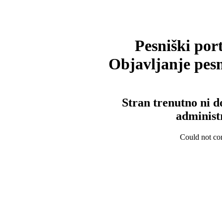
Pesniški port
Objavljanje pesm
Stran trenutno ni d
administ
Could not con