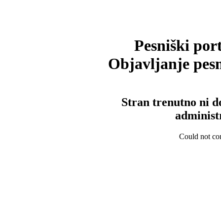
Pesniški port
Objavljanje pesm
Stran trenutno ni d
administ
Could not con