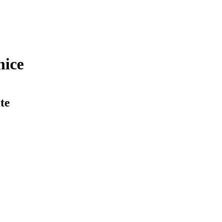
nice
te