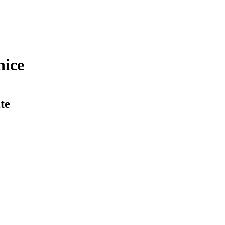
nice
te