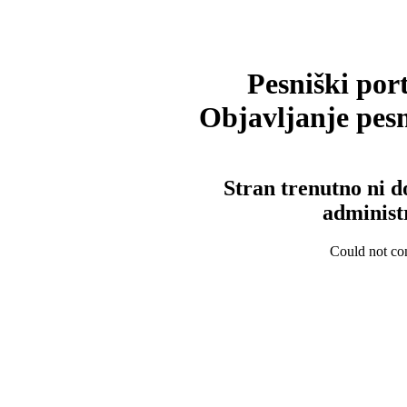
Pesniški port
Objavljanje pesm
Stran trenutno ni d
administ
Could not con