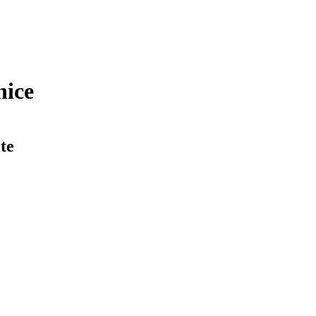
nice
te