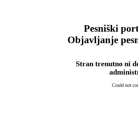
Pesniški port
Objavljanje pesm
Stran trenutno ni d
administ
Could not con