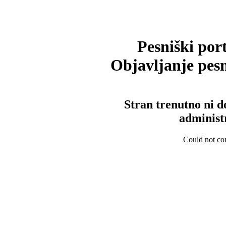
Pesniški port
Objavljanje pesm
Stran trenutno ni d
administ
Could not con