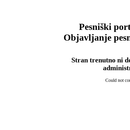
Pesniški port
Objavljanje pesm
Stran trenutno ni d
administ
Could not con