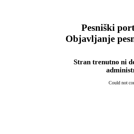
Pesniški port
Objavljanje pesm
Stran trenutno ni d
administ
Could not con