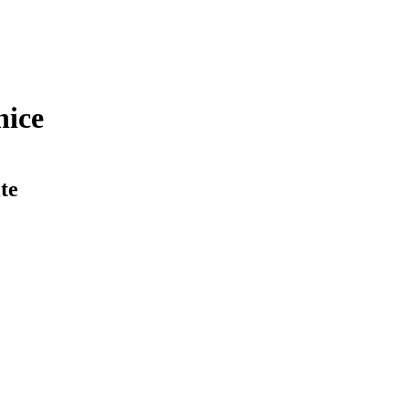
nice
te