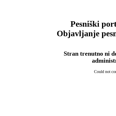
Pesniški port
Objavljanje pesm
Stran trenutno ni d
administ
Could not con