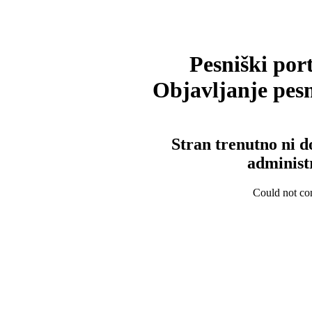
Pesniški port
Objavljanje pesm
Stran trenutno ni d
administ
Could not con