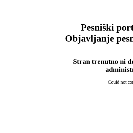
Pesniški port
Objavljanje pesm
Stran trenutno ni d
administ
Could not con