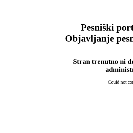
Pesniški port
Objavljanje pesm
Stran trenutno ni d
administ
Could not con