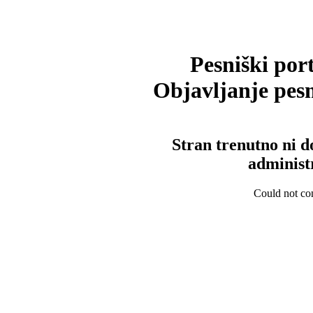
Pesniški port
Objavljanje pesm
Stran trenutno ni d
administ
Could not con