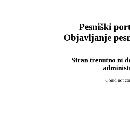
Pesniški port
Objavljanje pesm
Stran trenutno ni d
administ
Could not con