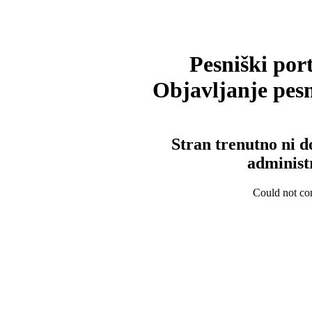
Pesniški port
Objavljanje pesm
Stran trenutno ni d
administ
Could not con