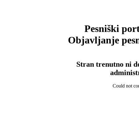
Pesniški port
Objavljanje pesm
Stran trenutno ni d
administ
Could not con