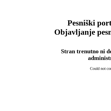
Pesniški port
Objavljanje pesm
Stran trenutno ni d
administ
Could not con