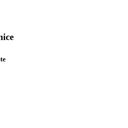
nice
te