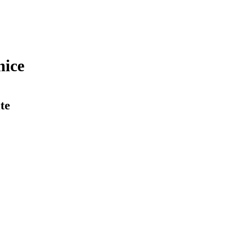
nice
te