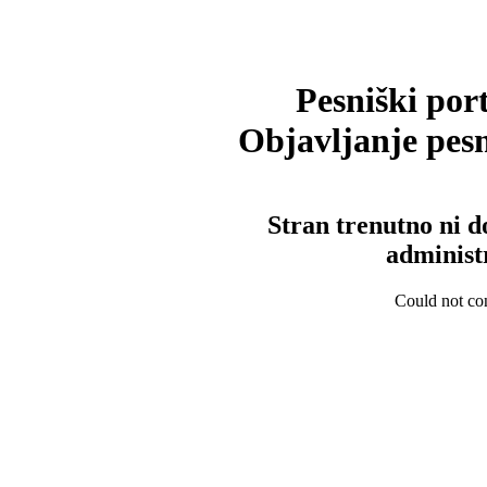
Pesniški port
Objavljanje pesm
Stran trenutno ni d
administ
Could not con