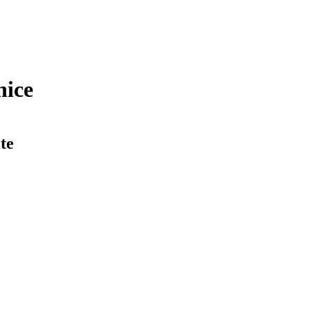
nice
te