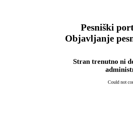
Pesniški port
Objavljanje pesm
Stran trenutno ni d
administ
Could not con