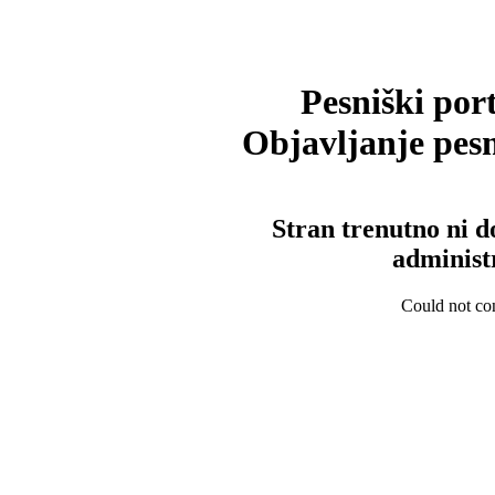
Pesniški port
Objavljanje pesm
Stran trenutno ni d
administ
Could not con