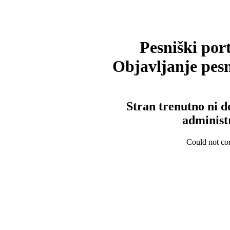
Pesniški port
Objavljanje pesm
Stran trenutno ni d
administ
Could not con