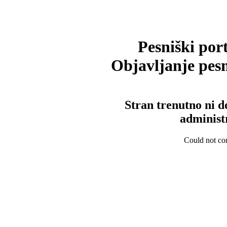
Pesniški port
Objavljanje pesm
Stran trenutno ni d
administ
Could not con