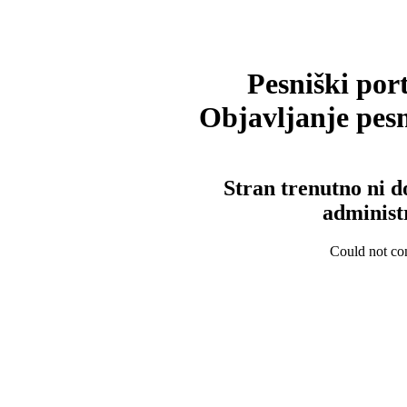
Pesniški port
Objavljanje pesm
Stran trenutno ni d
administ
Could not con