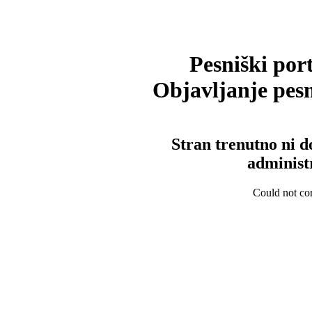
Pesniški port
Objavljanje pesm
Stran trenutno ni d
administ
Could not con