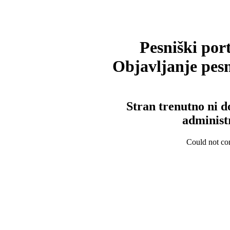
Pesniški port
Objavljanje pesm
Stran trenutno ni d
administ
Could not con