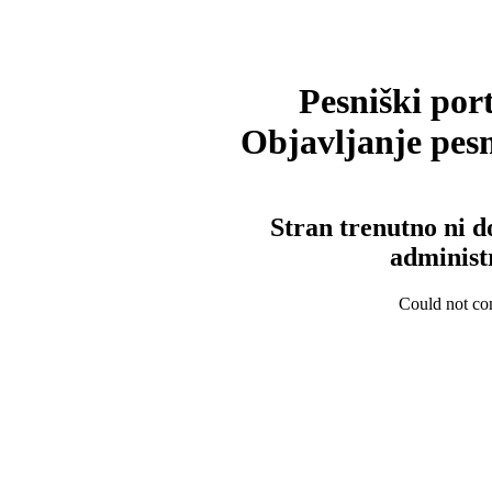
Pesniški port
Objavljanje pesm
Stran trenutno ni d
administ
Could not con