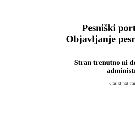
Pesniški port
Objavljanje pesm
Stran trenutno ni d
administ
Could not con