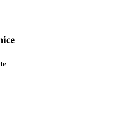
nice
te