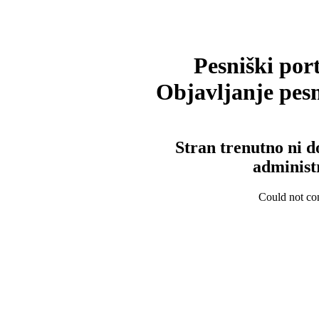
Pesniški port
Objavljanje pesm
Stran trenutno ni d
administ
Could not con