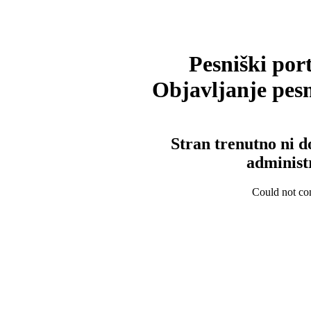
Pesniški port
Objavljanje pesm
Stran trenutno ni d
administ
Could not con