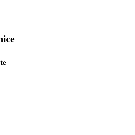
nice
te