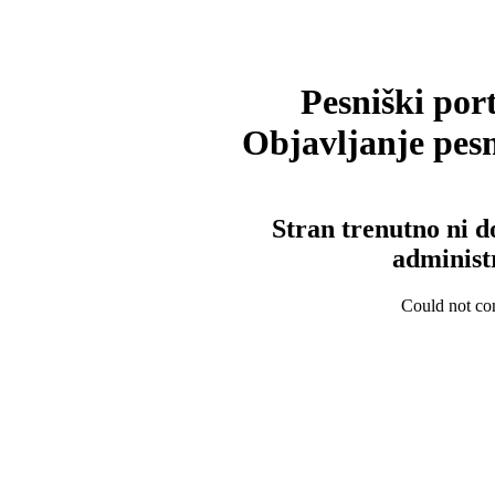
Pesniški port
Objavljanje pesm
Stran trenutno ni d
administ
Could not con